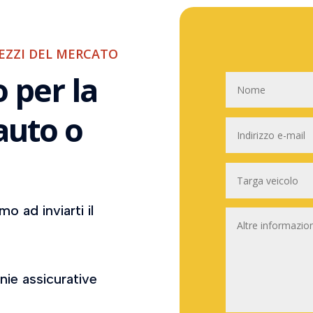
REZZI DEL MERCATO
 per la
auto o
o ad inviarti il
nie assicurative