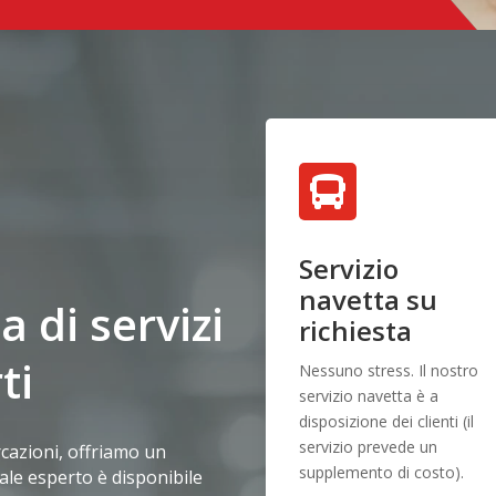

Servizio
navetta su
di servizi
richiesta
ti
Nessuno stress. Il nostro
servizio navetta è a
disposizione dei clienti (il
servizio prevede un
arcazioni, offriamo un
supplemento di costo).
nale esperto è disponibile