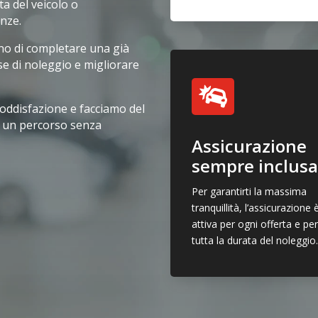
ta del veicolo o
enze.
ono di completare una già
se di noleggio e migliorare

oddisfazione e facciamo del
o un percorso senza
Assicurazione
sempre inclus
Per garantirti la massima
tranquillità, l’assicurazione 
attiva per ogni offerta e pe
tutta la durata del noleggio